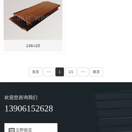
146×20
首页
<<
1
1/1
>>
尾页
欢迎您咨询我们
13906152628


立即留言