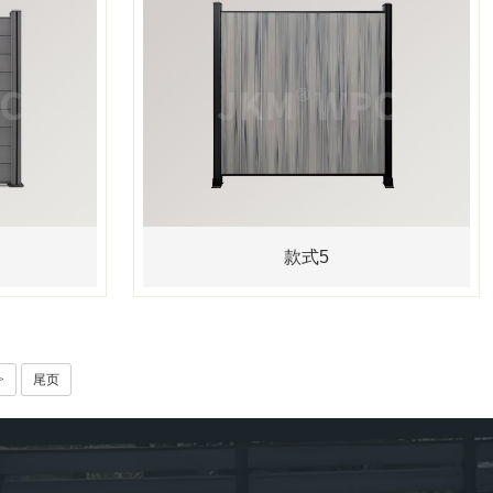
款式5
>
尾页