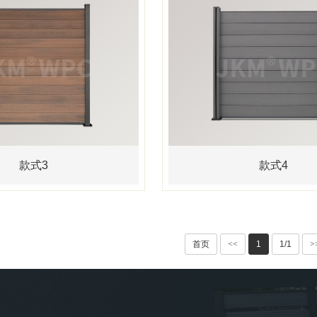
款式3
款式4
首页
<<
1
1/1
>