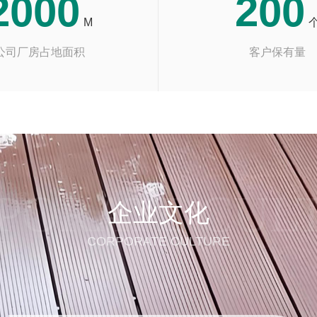
2000
200
M
公司厂房占地面积
客户保有量
PORATE CUL
企业文化
CORPORATE CULTURE