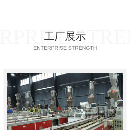
RPRISE STR
工厂展示
ENTERPRISE STRENGTH