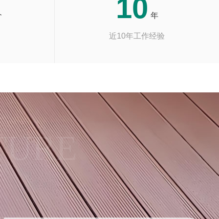
10
个
年
近10年工作经验
TURE