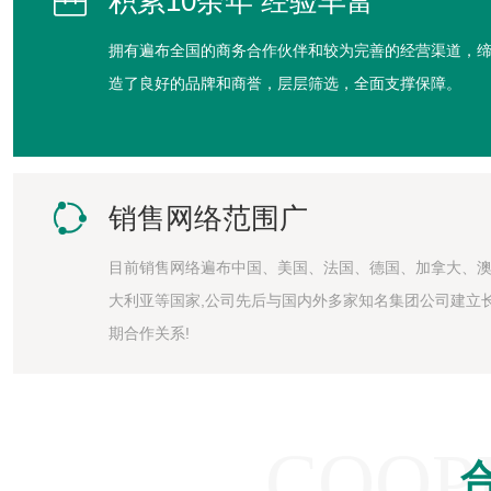

积累10余年 经验丰富
拥有遍布全国的商务合作伙伴和较为完善的经营渠道，
造了良好的品牌和商誉，层层筛选，全面支撑保障。

销售网络范围广
目前销售网络遍布中国、美国、法国、德国、加拿大、
大利亚等国家,公司先后与国内外多家知名集团公司建立
期合作关系!
COOP