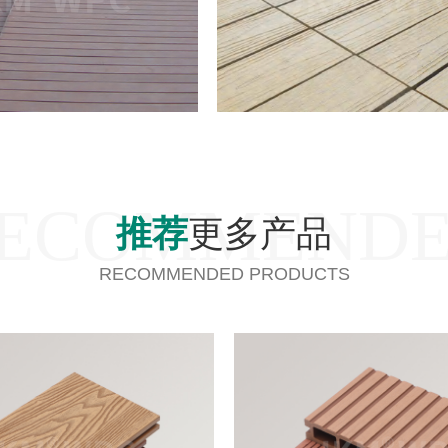
ECOMMEND
推荐
更多产品
RECOMMENDED PRODUCTS