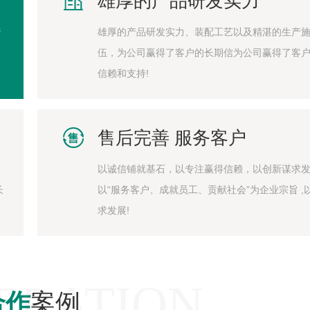

雄厚的产品研发实力
缔
雄厚的产品研发实力、装配工艺以及精湛的生产
伍，为公司赢得了客户的长期信为公司赢得了客
信赖和支持!

售后完善 服务客户
澳
以诚信铺就基石，以专注赢得信赖，以创新谋求
长
以“服务客户、成就员工、贡献社会”为企业宗旨 ,
求发展!
ERATION
合作
案例