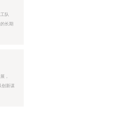
施工队
户的长期
发展，
以创新谋